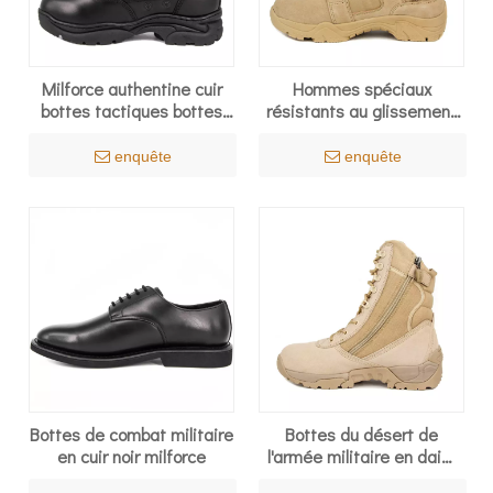
Milforce authentine cuir
Hommes spéciaux
bottes tactiques bottes
résistants au glissement
armée bottes en cuir
avec des bottes
militaire
désertiques à fermeture
enquête
enquête
éclair 7279
Bottes de combat militaire
Bottes du désert de
en cuir noir milforce
l'armée militaire en daim
7216