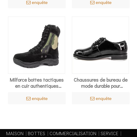
enquête
enquête
Milforce bottes tactiques
Chaussures de bureau de
en cuir authentiques
mode durable pour
bottes de la jungle de
hommes 1206
l'armée
enquête
enquête
MAISON
|
BOTTES
|
COMMERCIALISATION
|
SERVICE
|