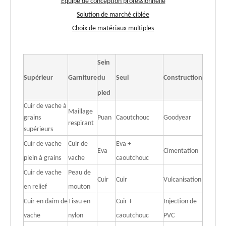
Équipe de conception professionnelle
Solution de marché ciblée
Choix de matériaux multiples
Sein
Supérieur
Garniture
du
Seul
Construction
pied
Cuir de vache à
Maillage
grains
Puan
Caoutchouc
Goodyear
respirant
supérieurs
Cuir de vache
Cuir de
Eva +
Eva
Cimentation
plein à grains
vache
caoutchouc
Cuir de vache
Peau de
Cuir
Cuir
Vulcanisation
en relief
mouton
Cuir en daim de
Tissu en
Cuir +
Injection de
vache
nylon
caoutchouc
PVC