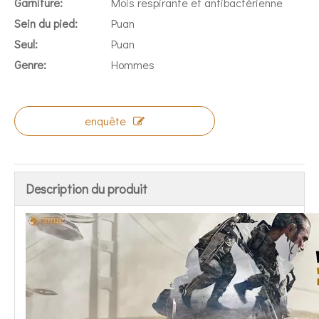
Garniture:
Mois respirante et antibactérienne
Sein du pied:
Puan
Seul:
Puan
Genre:
Hommes
enquête
Description du produit