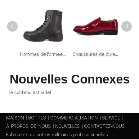
Hommes de l'armée d'hiver de haute qualité Bottes en cuir complet 6286
Chaussures de bureau brillantes Oxford Oxford Oxford Military 1241
Patrol Infantry rituel militaire bottes en cuir complet 6231
Nouvelles Connexes
le contenu est vide!
MAISON
|
BOTTES
|
COMMERCIALISATION
|
SERVICE
|
À PROPOS DE NOUS
|
NOUVELLES
|
CONTACTEZ-NOUS
Fabricants de bottes militaires professionnelles ——