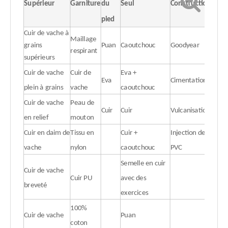
Supérieur
Garniture
du
Seul
Construction
pied
Cuir de vache à
Maillage
grains
Puan
Caoutchouc
Goodyear
respirant
supérieurs
Cuir de vache
Cuir de
Eva +
Eva
Cimentation
plein à grains
vache
caoutchouc
Cuir de vache
Peau de
Cuir
Cuir
Vulcanisation
en relief
mouton
Cuir en daim de
Tissu en
Cuir +
Injection de
vache
nylon
caoutchouc
PVC
Semelle en cuir
Cuir de vache
Cuir PU
avec des
breveté
exercices
100%
Cuir de vache
Puan
coton