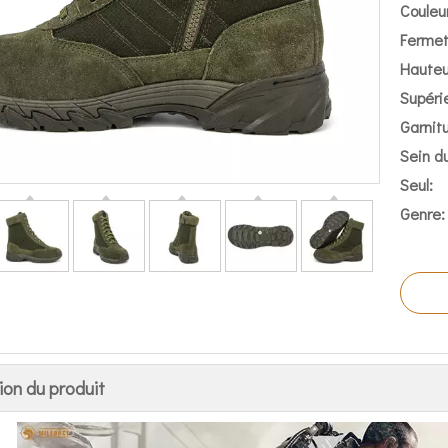
Couleur
Fermetu
Hauteu
Supérie
Garnitu
Sein du
Seul:
Genre:
ion du produit