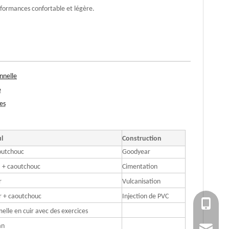
rformances confortable et légère.
nnelle
e
es
l
Construction
outchouc
Goodyear
 + caoutchouc
Cimentation
r
Vulcanisation
r + caoutchouc
Injection de PVC
+86 151
elle en cuir avec des exercices
an
ssy011@mi