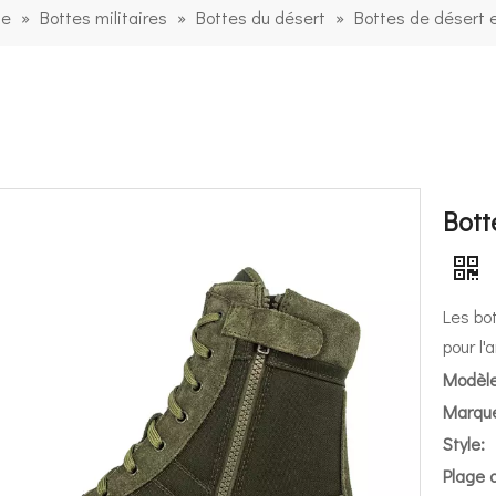
le
»
Bottes militaires
»
Bottes du désert
»
Bottes de désert e
Bott
Les bo
pour l'
Modèle
Marque
Style:
Plage d