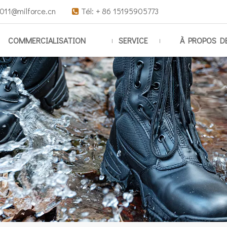
011@milforce.cn
Tél: + 86 15195905773

COMMERCIALISATION
SERVICE
À PROPOS D