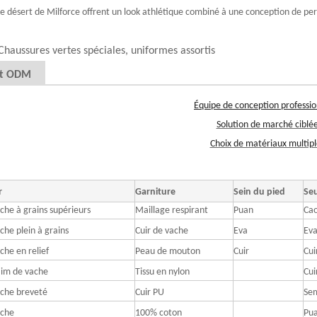
de désert de Milforce offrent un look athlétique combiné à une conception de pe
Chaussures vertes spéciales, uniformes assortis
t ODM
Équipe de conception professio
Solution de marché ciblé
Choix de matériaux multipl
r
Garniture
Sein du pied
Seu
ache à grains supérieurs
Maillage respirant
Puan
Ca
che plein à grains
Cuir de vache
Eva
Eva
che en relief
Peau de mouton
Cuir
Cui
aim de vache
Tissu en nylon
Cui
ache breveté
Cuir PU
Sem
ache
100% coton
Pu