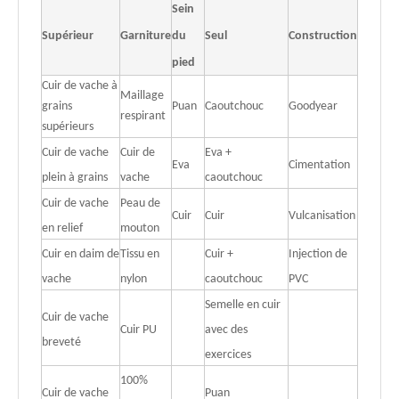
Sein
Supérieur
Garniture
du
Seul
Construction
pied
Cuir de vache à
Maillage
grains
Puan
Caoutchouc
Goodyear
respirant
supérieurs
Cuir de vache
Cuir de
Eva +
Eva
Cimentation
plein à grains
vache
caoutchouc
Cuir de vache
Peau de
Cuir
Cuir
Vulcanisation
en relief
mouton
Cuir en daim de
Tissu en
Cuir +
Injection de
vache
nylon
caoutchouc
PVC
Semelle en cuir
Cuir de vache
Cuir PU
avec des
breveté
exercices
100%
Cuir de vache
Puan