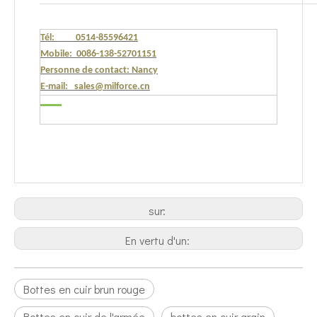
Tél: 0514-85596421
Mobile: 0086-138-52701151
Personne de contact: Nancy
E-mail: sales@milforce.cn
sur:
En vertu d'un:
Bottes en cuir brun rouge
Bottes en cuir de l'armée
bottes en cuir grain