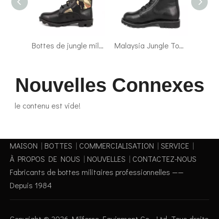
Bottes de jungle militaire de la marine de la marine britannique 5205
Malaysia Jungle Top Grain Le cuir en cuir bottes militaires 62103
Soldier Classic Sport Malaisie Bottes tactiques 4299
Nouvelles Connexes
le contenu est vide!
MAISON
|
BOTTES
|
COMMERCIALISATION
|
SERVICE
|
À PROPOS DE NOUS
|
NOUVELLES
|
CONTACTEZ-NOUS
Fabricants de bottes militaires professionnelles ——
Depuis 1984
Copyright ©
2026
Milforce Equipment Co., Ltd. Tous droits