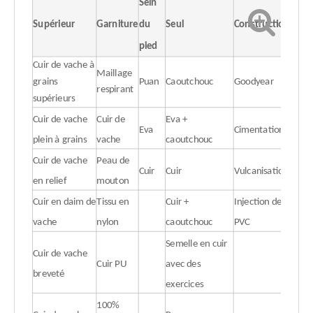
Sein
Supérieur
Garniture
du
Seul
Construction
pied
Cuir de vache à
Maillage
grains
Puan
Caoutchouc
Goodyear
respirant
supérieurs
Cuir de vache
Cuir de
Eva +
Eva
Cimentation
plein à grains
vache
caoutchouc
Cuir de vache
Peau de
Cuir
Cuir
Vulcanisation
en relief
mouton
Cuir en daim de
Tissu en
Cuir +
Injection de
vache
nylon
caoutchouc
PVC
Semelle en cuir
Cuir de vache
Cuir PU
avec des
breveté
exercices
100%