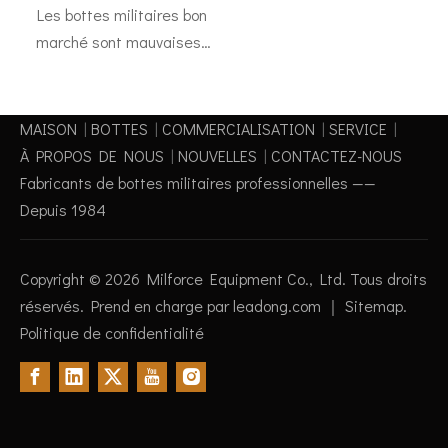
Les bottes militaires bon
marché sont mauvaises?
Non! Bonne qualité et bon
marché existent
vraiment!
MAISON
|
BOTTES
|
COMMERCIALISATION
|
SERVICE
|
À PROPOS DE NOUS
|
NOUVELLES
|
CONTACTEZ-NOUS
Fabricants de bottes militaires professionnelles ——
Depuis 1984
Copyright ©
2026
Milforce Equipment Co., Ltd. Tous droits
réservés. Prend en charge par
leadong.com
｜
Sitemap
.
Politique de confidentialité