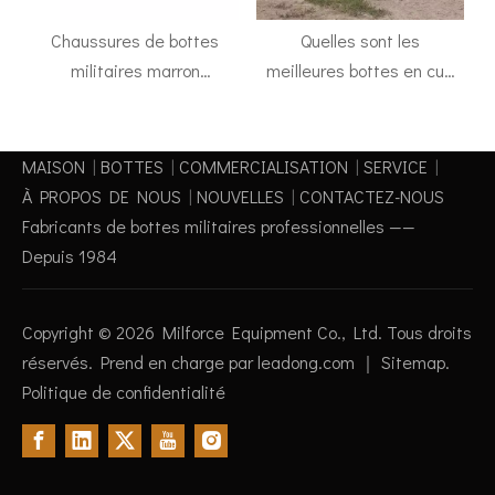
Chaussures de bottes
Quelles sont les
militaires marron
meilleures bottes en cuir
recommandées TOP2
complètes pour courir?
MAISON
|
BOTTES
|
COMMERCIALISATION
|
SERVICE
|
À PROPOS DE NOUS
|
NOUVELLES
|
CONTACTEZ-NOUS
Fabricants de bottes militaires professionnelles ——
Depuis 1984
Copyright ©
2026
Milforce Equipment Co., Ltd. Tous droits
réservés. Prend en charge par
leadong.com
｜
Sitemap
.
Politique de confidentialité