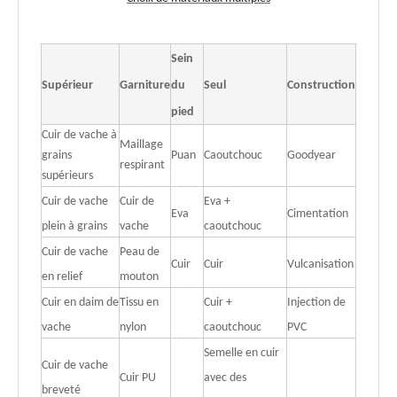
Sein
Supérieur
Garniture
du
Seul
Construction
pied
Cuir de vache à
Maillage
grains
Puan
Caoutchouc
Goodyear
respirant
supérieurs
Cuir de vache
Cuir de
Eva +
Eva
Cimentation
plein à grains
vache
caoutchouc
Cuir de vache
Peau de
Cuir
Cuir
Vulcanisation
en relief
mouton
Cuir en daim de
Tissu en
Cuir +
Injection de
vache
nylon
caoutchouc
PVC
Semelle en cuir
Cuir de vache
Cuir PU
avec des
breveté