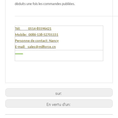
déduits une fois les commandes publiées.
Tél: 0514-85596421
Mobile: 0086-138-52701151
Personne de contact: Nancy
E-mail: sales@milforce.cn
sur:
En vertu d'un: