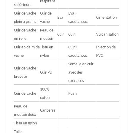
respirant
supérieurs
Cuir de vache
Cuir de
Eva +
Eva
Cimentation
plein à grains
vache
caoutchouc
Cuir de vache
Peau de
Cuir
Cuir
Vulcanisation
en relief
mouton
Cuir en daim de
Tissu en
Cuir +
Injection de
vache
nylon
caoutchouc
PVC
Semelle en cuir
Cuir de vache
Cuir PU
avec des
breveté
exercices
100%
Cuir de vache
Puan
coton
Peau de
Canberra
mouton doux
Tissu en nylon
Toile