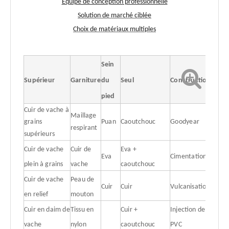
Équipe de conception professionnelle
Solution de marché ciblée
Choix de matériaux multiples
Sein
Supérieur
Garniture
du
Seul
Construction
pied
Cuir de vache à
Maillage
grains
Puan
Caoutchouc
Goodyear
respirant
supérieurs
Cuir de vache
Cuir de
Eva +
Eva
Cimentation
plein à grains
vache
caoutchouc
Cuir de vache
Peau de
Cuir
Cuir
Vulcanisation
en relief
mouton
Cuir en daim de
Tissu en
Cuir +
Injection de
vache
nylon
caoutchouc
PVC