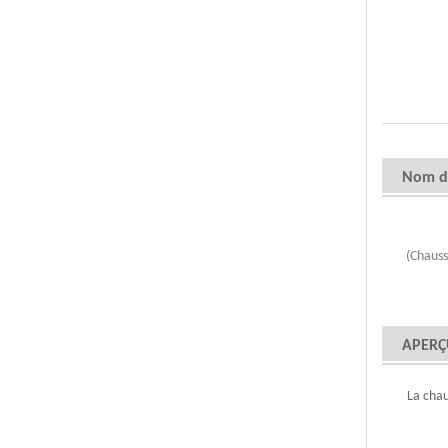
Nom d'
(Chauss
APERÇ
La chau