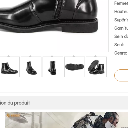
Fermetu
Hauteu
Supérie
Garnitu
Sein du
Seul:
Genre:
ion du produit