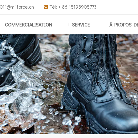
011@milforce.cn
Tél: + 86 15195905773

COMMERCIALISATION
SERVICE
À PROPOS D