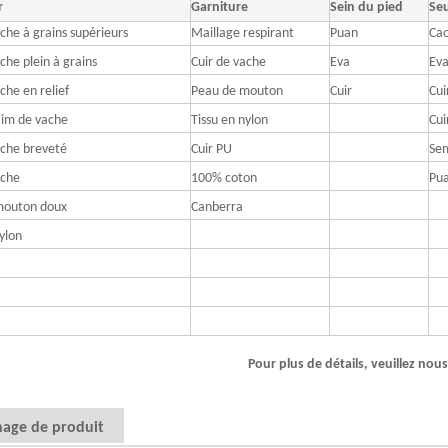
r
Garniture
Sein du pied
Seu
ache à grains supérieurs
Maillage respirant
Puan
Ca
che plein à grains
Cuir de vache
Eva
Eva
che en relief
Peau de mouton
Cuir
Cui
aim de vache
Tissu en nylon
Cui
ache breveté
Cuir PU
Sem
ache
100% coton
Pu
mouton doux
Canberra
ylon
Pour plus de détails, veuillez nou
hage de produit