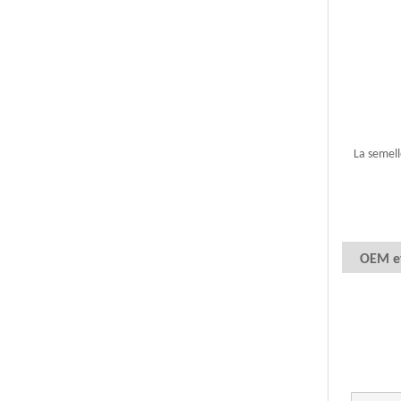
La semell
OEM e