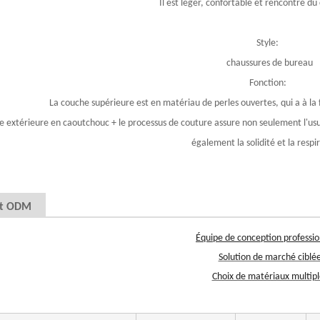
Il est léger, confortable et rencontre d
Style:
chaussures de bureau
Fonction:
La couche supérieure est en matériau de perles ouvertes, qui a à la f
e extérieure en caoutchouc + le processus de couture assure non seulement l'us
également la solidité et la respir
t ODM
Équipe de conception professio
Solution de marché ciblé
Choix de matériaux multipl