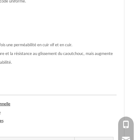
u code uniforme.
ois une perméabilité en cuir vif et en cuir.
ure et la résistance au glissement du caoutchouc, mais augmente
abilité.
nnelle
e
es
+86 151
ssy011@mi