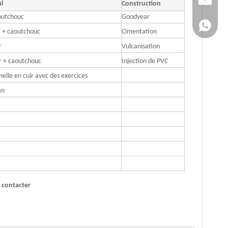
l
Construction
outchouc
Goodyear
+86 151
 + caoutchouc
Cimentation
r
Vulcanisation
r + caoutchouc
Injection de PVC
elle en cuir avec des exercices
an
s contacter