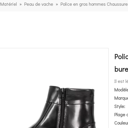
Matériel
»
Peau de vache
»
Police en gros hommes Chaussures
Poli
bure
Il est 
Modèle
Marque
Style:
Plage d
Couleur