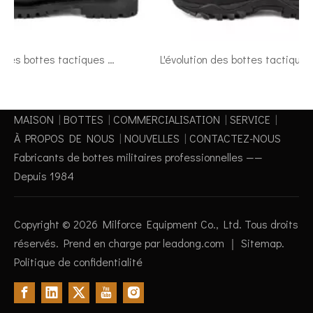
Comment les bottes tactiques militaires peuvent améliorer vos aventures en plein air
L'évolution des bottes tactiques: de l'utilisation militaire à l'usure quotidienne
MAISON
|
BOTTES
|
COMMERCIALISATION
|
SERVICE
|
À PROPOS DE NOUS
|
NOUVELLES
|
CONTACTEZ-NOUS
Fabricants de bottes militaires professionnelles ——
Depuis 1984
Copyright ©
2026
Milforce Equipment Co., Ltd. Tous droits
réservés. Prend en charge par
leadong.com
｜
Sitemap
.
Politique de confidentialité