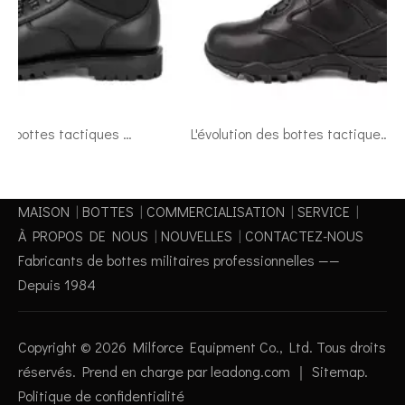
Comment les bottes tactiques militaires peuvent améliorer vos aventures en plein air
L'évolution des bottes tactiques: de l'utilisation militaire à l'usure quotidienne
MAISON
|
BOTTES
|
COMMERCIALISATION
|
SERVICE
|
À PROPOS DE NOUS
|
NOUVELLES
|
CONTACTEZ-NOUS
Fabricants de bottes militaires professionnelles ——
Depuis 1984
Copyright ©
2026
Milforce Equipment Co., Ltd. Tous droits
réservés. Prend en charge par
leadong.com
｜
Sitemap
.
Politique de confidentialité