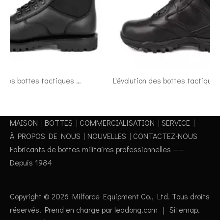
Comment les bottes tactiques militaires peuvent améliorer vos aventures en plein air
L'évolution des bottes tactiques: de l'utilisation militaire à l'usure quotidienne
MAISON
|
BOTTES
|
COMMERCIALISATION
|
SERVICE
|
À PROPOS DE NOUS
|
NOUVELLES
|
CONTACTEZ-NOUS
Fabricants de bottes militaires professionnelles ——
Depuis 1984
Copyright ©
2026
Milforce Equipment Co., Ltd. Tous droits
réservés. Prend en charge par
leadong.com
｜
Sitemap
.